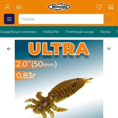
Съедобный силикон
НАБОРЫ
Плетёный шнур
Леска