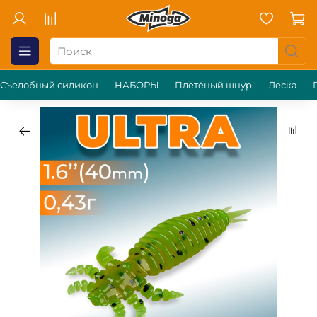
Съедобный силикон
НАБОРЫ
Плетёный шнур
Леска