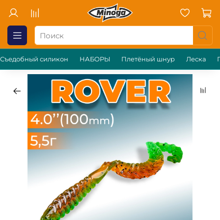
Съедобный силикон
НАБОРЫ
Плетёный шнур
Леска