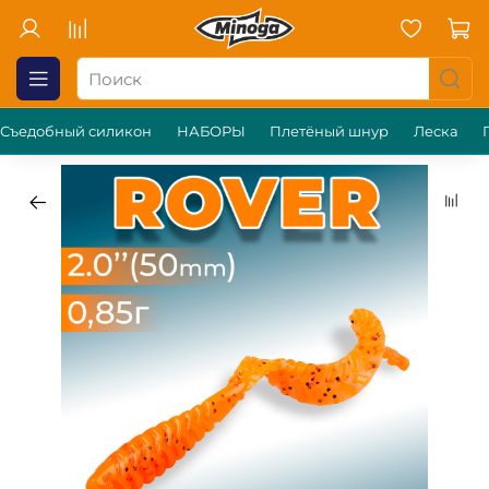
Съедобный силикон
НАБОРЫ
Плетёный шнур
Леска