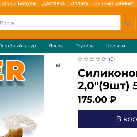
идки и Бонусы
Доставка
Оплата
Личный кабинет
Плетёный шнур
Леска
Грузила
Крючки
(0)
Силиконо
2,0"(9шт) 
175.00 ₽
В ко