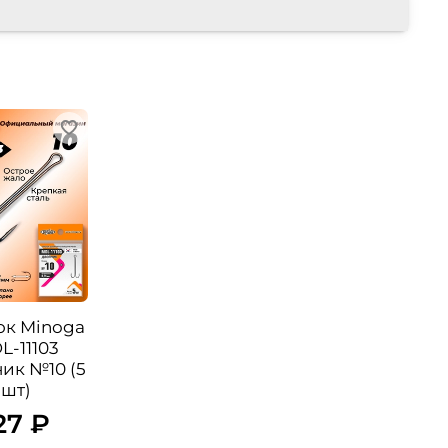
к Minoga
L-11103
ик №10 (5
шт)
27 ₽