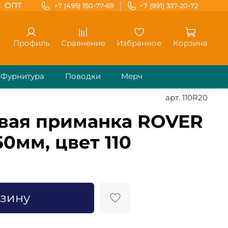
ОПТ
+7 (495) 150-77-69
+7 (991) 337-20-72
Профиль
Сравнение
Избранное
Корзина
Фурнитура
Поводки
Мерч
арт.
110R20
вая приманка ROVER
50мм, цвет 110
рзину