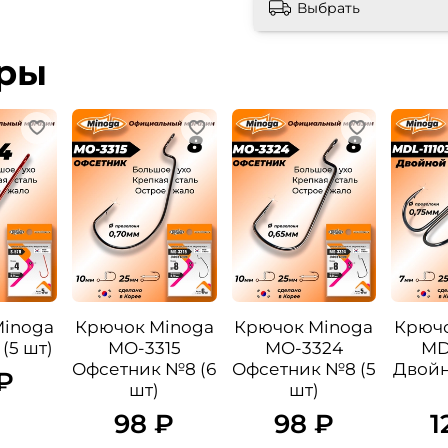
Выбрать
ары
Minoga
Крючок Minoga
Крючок Minoga
Крючо
(5 шт)
MO-3315
MO-3324
MD
Офсетник №8 (6
Офсетник №8 (5
Двойн
₽
шт)
шт)
98 ₽
98 ₽
1