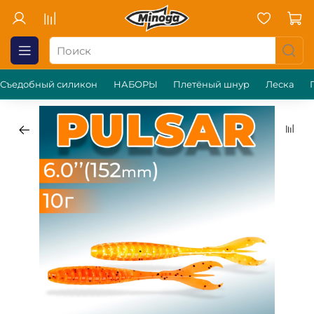
Съедобный силикон
НАБОРЫ
Плетёный шнур
Леска