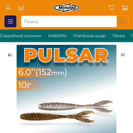
Съедобный силикон
НАБОРЫ
Плетёный шнур
Леска