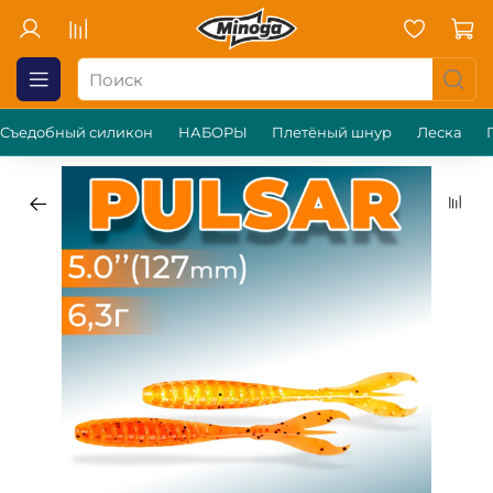
Съедобный силикон
НАБОРЫ
Плетёный шнур
Леска