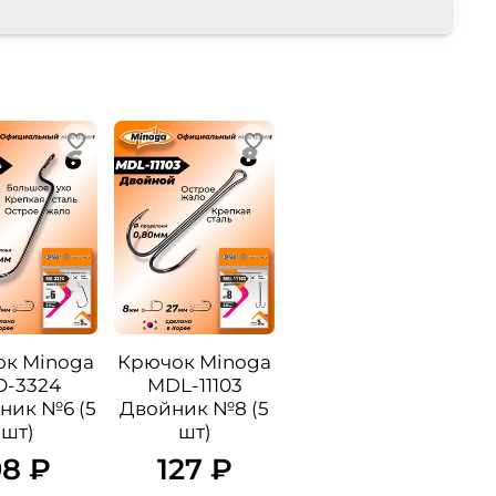
к Minoga
Крючок Minoga
-3324
MDL-11103
ник №6 (5
Двойник №8 (5
шт)
шт)
98 ₽
127 ₽