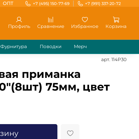
ОПТ
+7 (495) 150-77-69
+7 (991) 337-20-72
Профиль
Сравнение
Избранное
Корзина
Фурнитура
Поводки
Мерч
арт.
114P30
вая приманка
0"(8шт) 75мм, цвет
рзину