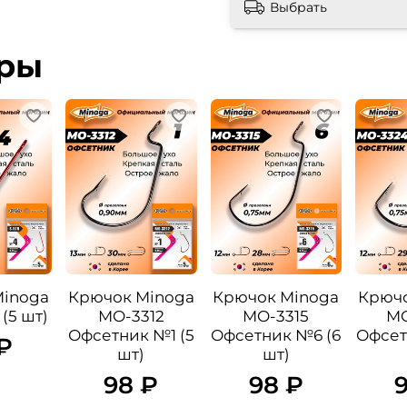
Выбрать
ары
Minoga
Крючок Minoga
Крючок Minoga
Крючо
(5 шт)
MO-3312
MO-3315
MO
Офсетник №1 (5
Офсетник №6 (6
Офсет
₽
шт)
шт)
98 ₽
98 ₽