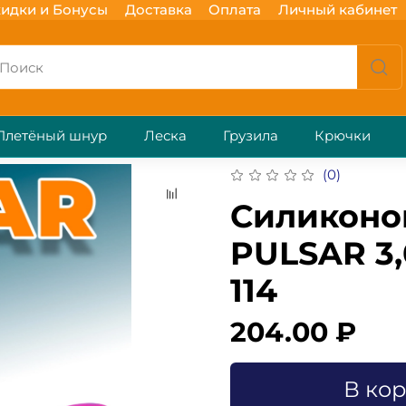
идки и Бонусы
Доставка
Оплата
Личный кабинет
Плетёный шнур
Леска
Грузила
Крючки
(0)
Силиконо
PULSAR 3,
114
204.00 ₽
В ко