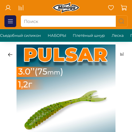
Съедобный силикон
НАБОРЫ
Плетёный шнур
Леска