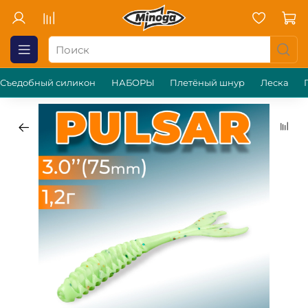
Съедобный силикон
НАБОРЫ
Плетёный шнур
Леска