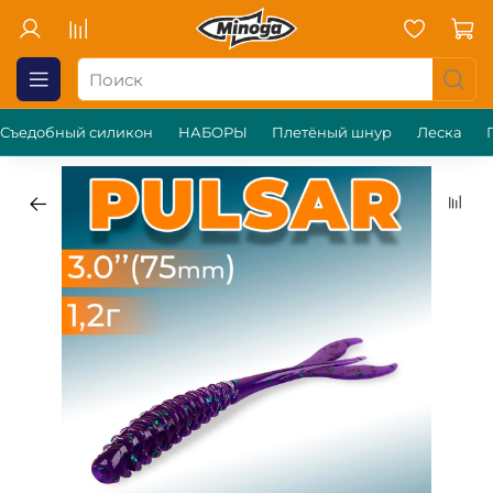
Съедобный силикон
НАБОРЫ
Плетёный шнур
Леска