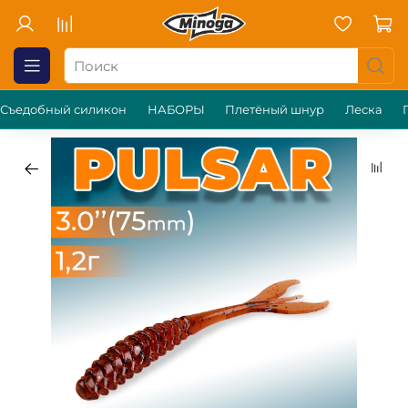
Съедобный силикон
НАБОРЫ
Плетёный шнур
Леска