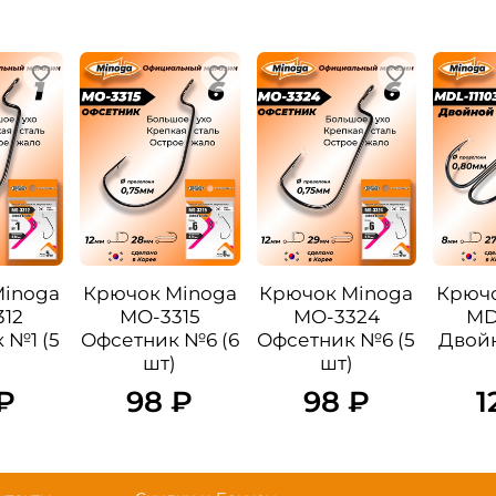
Minoga
Крючок Minoga
Крючок Minoga
Крючо
12
MO-3315
MO-3324
MD
 №1 (5
Офсетник №6 (6
Офсетник №6 (5
Двой
шт)
шт)
₽
98 ₽
98 ₽
1