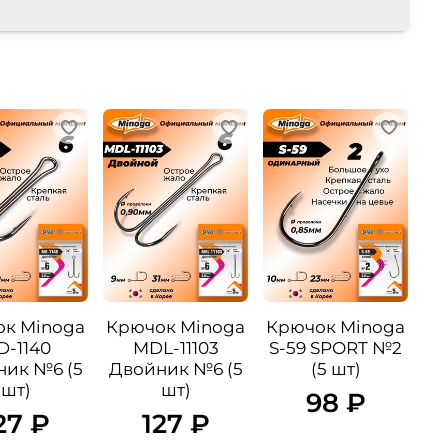
к Minoga
Крючок Minoga
Крючок Minoga
D-1140
MDL-11103
S-59 SPORT №2
ник №6 (5
Двойник №6 (5
(5 шт)
шт)
шт)
98 ₽
27 ₽
127 ₽