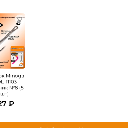
к Minoga
L-11103
ник №8 (5
шт)
27 ₽