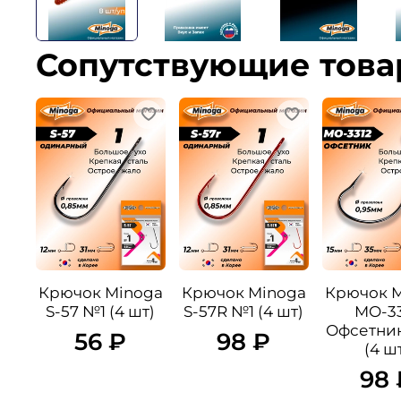
Сопутствующие тов
Крючок Minoga
Крючок Minoga
Крючок 
S-57 №1 (4 шт)
S-57R №1 (4 шт)
MO-33
Офсетник
56 ₽
98 ₽
(4 ш
98 