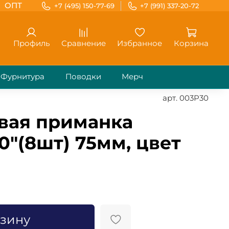
ОПТ
+7 (495) 150-77-69
+7 (991) 337-20-72
Профиль
Сравнение
Избранное
Корзина
Фурнитура
Поводки
Мерч
арт.
003P30
вая приманка
0"(8шт) 75мм, цвет
рзину