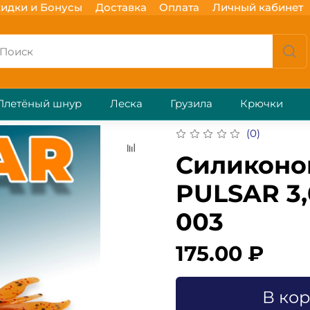
идки и Бонусы
Доставка
Оплата
Личный кабинет
Плетёный шнур
Леска
Грузила
Крючки
(0)
Силиконо
PULSAR 3,
003
175.00 ₽
В ко