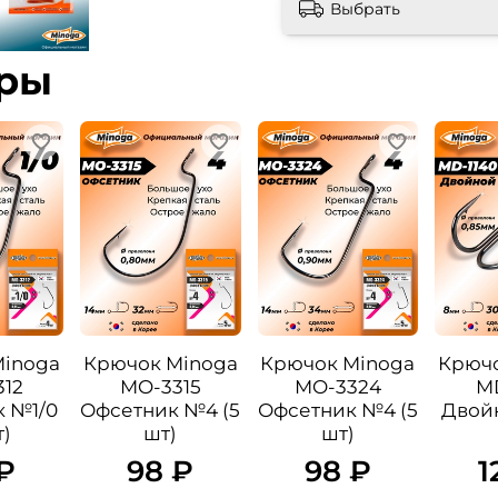
Выбрать
ары
Minoga
Крючок Minoga
Крючок Minoga
Крючо
12
MO-3315
MO-3324
M
 №1/0
Офсетник №4 (5
Офсетник №4 (5
Двой
т)
шт)
шт)
₽
98 ₽
98 ₽
1