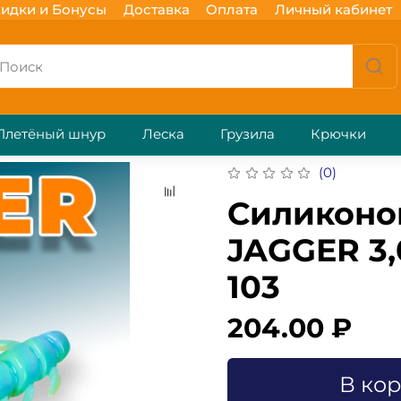
идки и Бонусы
Доставка
Оплата
Личный кабинет
Плетёный шнур
Леска
Грузила
Крючки
(0)
Силиконо
JAGGER 3,
103
204.00 ₽
В ко