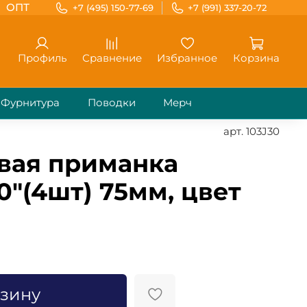
ОПТ
+7 (495) 150-77-69
+7 (991) 337-20-72
Профиль
Сравнение
Избранное
Корзина
Фурнитура
Поводки
Мерч
арт.
103J30
вая приманка
0"(4шт) 75мм, цвет
рзину