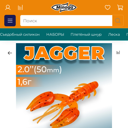
Съедобный силикон
НАБОРЫ
Плетёный шнур
Леска