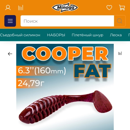
Съедобный силикон
НАБОРЫ
Плетёный шнур
Леска