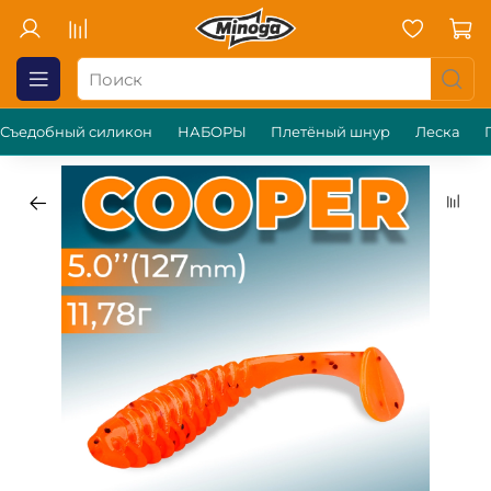
Съедобный силикон
НАБОРЫ
Плетёный шнур
Леска