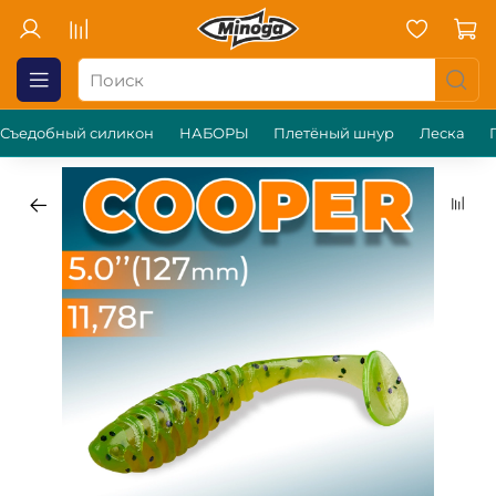
Съедобный силикон
НАБОРЫ
Плетёный шнур
Леска