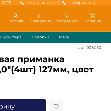
ОПТ
+7 (495) 150-77-69
+7 (991) 337-20-72
Профиль
Сравнение
Избранное
Корзина
Фурнитура
Поводки
Мерч
арт.
008C50
вая приманка
0"(4шт) 127мм, цвет
рзину