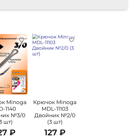
к Minoga
Крючок Minoga
D-1140
MDL-11103
ник №3/0
Двойник №2/0
3 шт)
(3 шт)
27 ₽
127 ₽