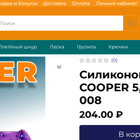
идки и Бонусы
Доставка
Оплата
Личный кабинет
Плетёный шнур
Леска
Грузила
Крючки
(0)
Силиконо
COOPER 5,
008
204.00 ₽
В ко