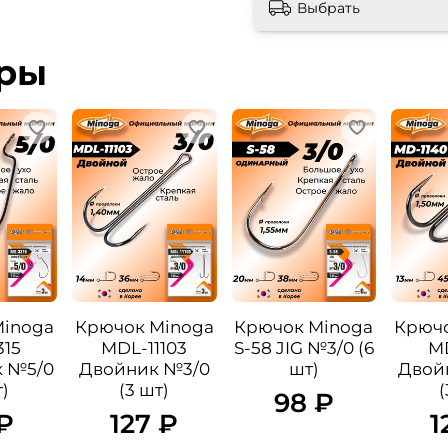
Выбрать
ары
Minoga
Крючок Minoga
Крючок Minoga
Крючо
15
MDL-11103
S-58 JIG №3/0 (6
M
к №5/0
Двойник №3/0
шт)
Двой
т)
(3 шт)
(
98 ₽
₽
127 ₽
1