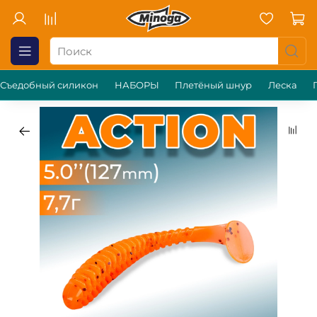
Съедобный силикон
НАБОРЫ
Плетёный шнур
Леска