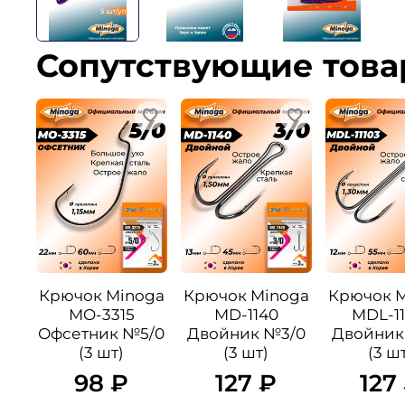
Сопутствующие тов
Крючок Minoga
Крючок Minoga
Крючок 
MO-3315
MD-1140
MDL-11
Офсетник №5/0
Двойник №3/0
Двойник
(3 шт)
(3 шт)
(3 ш
98 ₽
127 ₽
127