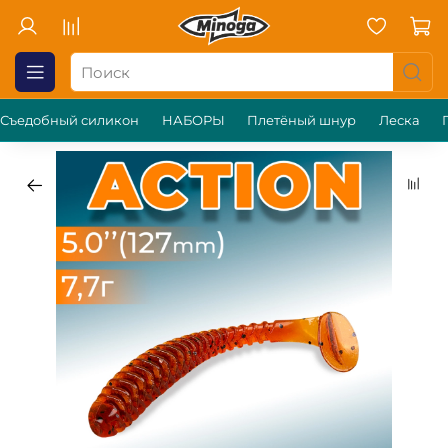
Съедобный силикон
НАБОРЫ
Плетёный шнур
Леска