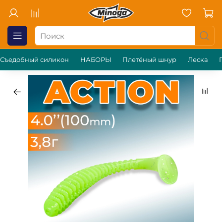
Съедобный силикон
НАБОРЫ
Плетёный шнур
Леска