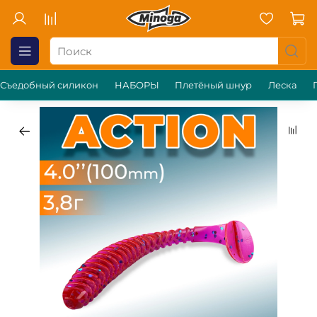
Съедобный силикон
НАБОРЫ
Плетёный шнур
Леска