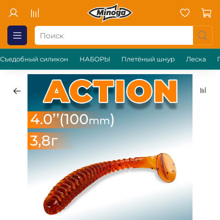
Съедобный силикон
НАБОРЫ
Плетёный шнур
Леска