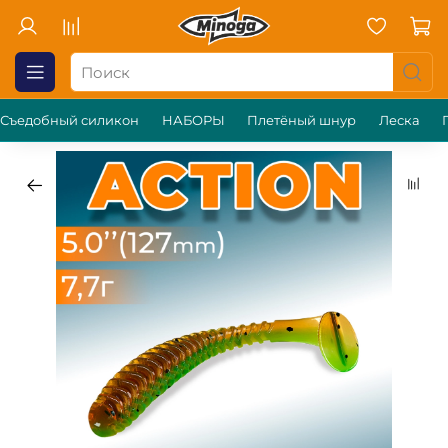
Съедобный силикон
НАБОРЫ
Плетёный шнур
Леска