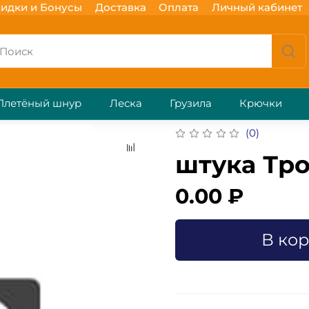
идки и Бонусы
Доставка
Оплата
Личный кабинет
Плетёный шнур
Леска
Грузила
Крючки
(0)
штука Тро
0.00 ₽
В ко