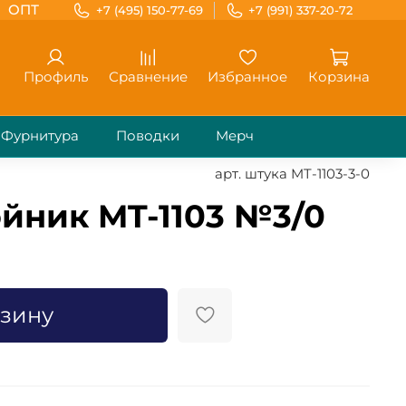
ОПТ
+7 (495) 150-77-69
+7 (991) 337-20-72
Профиль
Сравнение
Избранное
Корзина
Фурнитура
Поводки
Мерч
арт.
штука MT-1103-3-0
йник MT-1103 №3/0
рзину