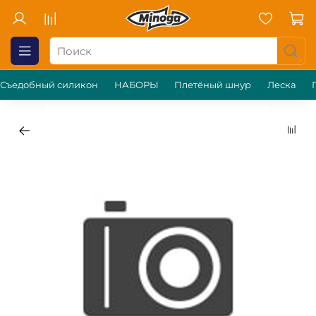
Съедобный силикон
НАБОРЫ
Плетёный шнур
Леска