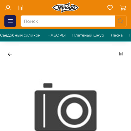
Съедобный силикон
НАБОРЫ
Плетёный шнур
Леска