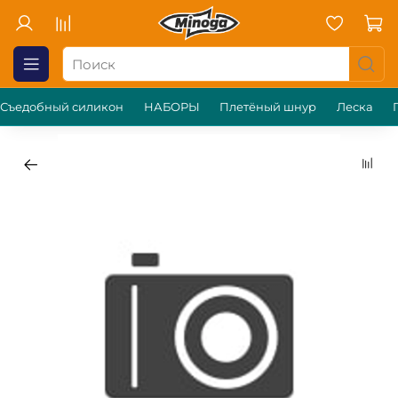
Съедобный силикон
НАБОРЫ
Плетёный шнур
Леска