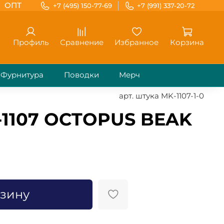
ОПТ
+7 (495) 150-77-69
+7 (991) 337-20-72
Профиль
Сравнение
Избранное
Корзина
Фурнитура
Поводки
Мерч
арт.
штука MK-1107-1-0
-1107 OCTOPUS BEAK
рзину