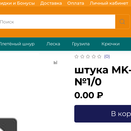
идки и Бонусы
Доставка
Оплата
Личный кабинет
Плетёный шнур
Леска
Грузила
Крючки
(0)
штука MK
№1/0
0.00 ₽
В ко