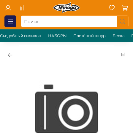
Съедобный силикон
НАБОРЫ
Плетёный шнур
Леска