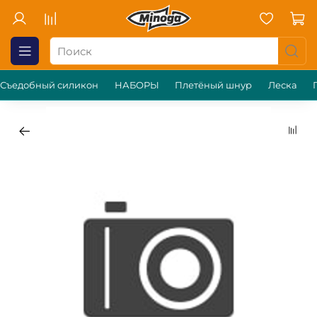
Съедобный силикон
НАБОРЫ
Плетёный шнур
Леска