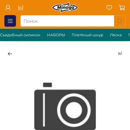
Съедобный силикон
НАБОРЫ
Плетёный шнур
Леска