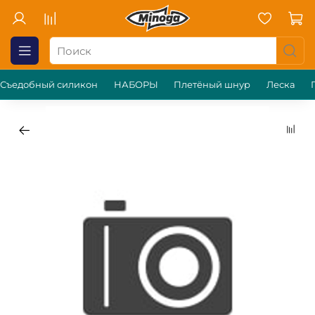
Съедобный силикон
НАБОРЫ
Плетёный шнур
Леска