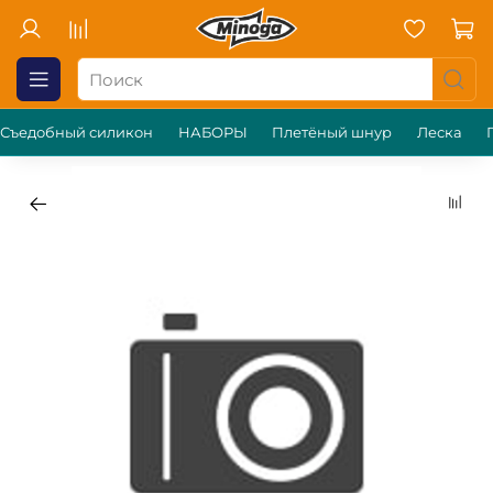
Съедобный силикон
НАБОРЫ
Плетёный шнур
Леска