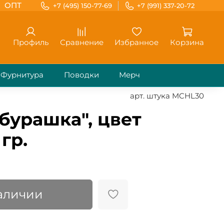
ОПТ
+7 (495) 150-77-69
+7 (991) 337-20-72
Профиль
Сравнение
Избранное
Корзина
Фурнитура
Поводки
Мерч
арт.
штука MCHL30
бурашка", цвет
гр.
наличии