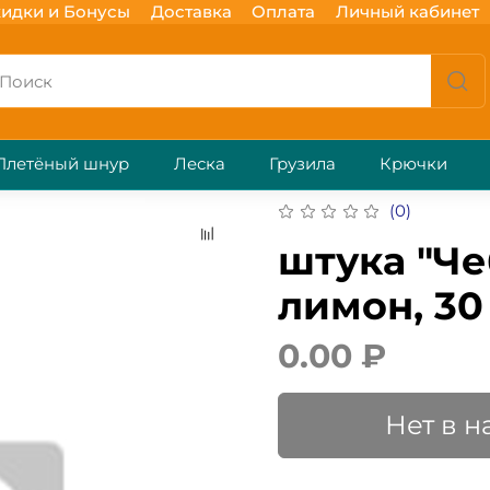
идки и Бонусы
Доставка
Оплата
Личный кабинет
Плетёный шнур
Леска
Грузила
Крючки
(0)
штука "Че
лимон, 30 
0.00 ₽
Нет в 