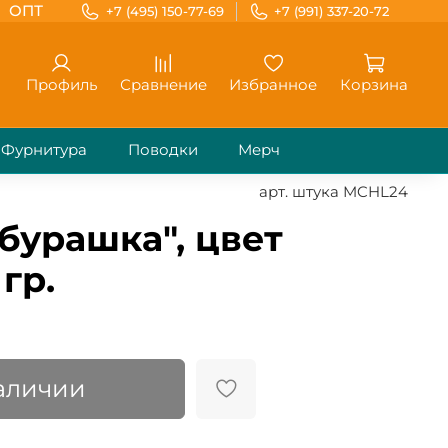
ОПТ
+7 (495) 150-77-69
+7 (991) 337-20-72
Профиль
Сравнение
Избранное
Корзина
Фурнитура
Поводки
Мерч
арт.
штука MCHL24
бурашка", цвет
гр.
наличии