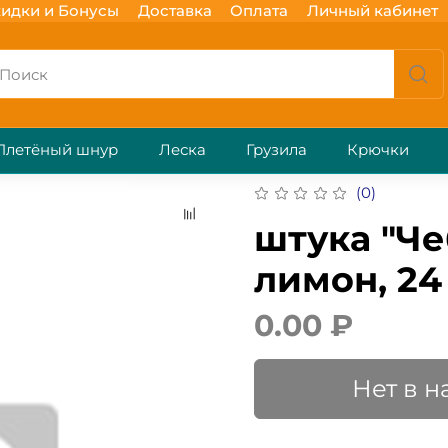
идки и Бонусы
Доставка
Оплата
Личный кабинет
Плетёный шнур
Леска
Грузила
Крючки
(0)
штука "Че
лимон, 24 
0.00 ₽
Нет в 