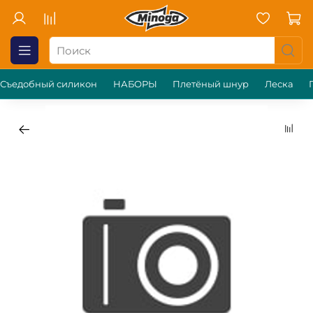
Съедобный силикон
НАБОРЫ
Плетёный шнур
Леска