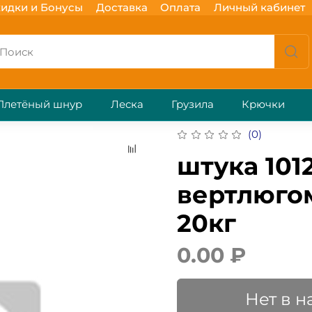
идки и Бонусы
Доставка
Оплата
Личный кабинет
Плетёный шнур
Леска
Грузила
Крючки
(0)
штука 101
вертлюго
20кг
0.00 ₽
Нет в 