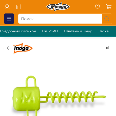
Съедобный силикон
НАБОРЫ
Плетёный шнур
Леска