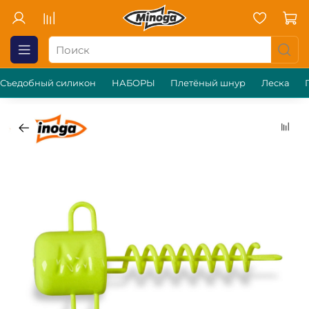
Съедобный силикон
НАБОРЫ
Плетёный шнур
Леска