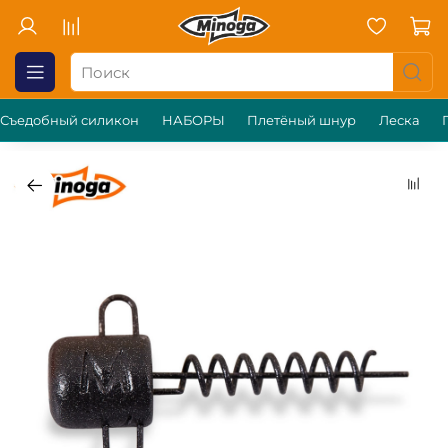
Съедобный силикон
НАБОРЫ
Плетёный шнур
Леска