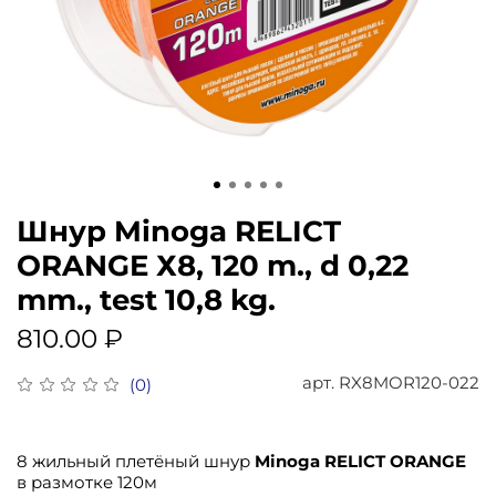
Шнур Minoga RELICT
ORANGE Х8, 120 m., d 0,22
mm., test 10,8 kg.
810.00 ₽
арт.
RX8MOR120-022
(0)
8
жильный
плетёный
шнур
Minoga RELICT ORANGE
в размотке 120м