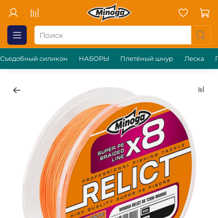
Съедобный силикон
НАБОРЫ
Плетёный шнур
Леска