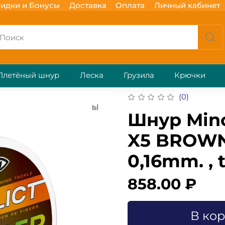
идки и Бонусы
Доставка
Оплата
Личный кабинет
Плетёный шнур
Леска
Грузила
Крючки
(0)
Шнур Min
X5 BROWN 
0,16mm. , t
858.00 ₽
В ко