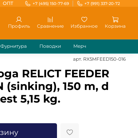
ОПТ
+7 (495) 150-77-69
+7 (991) 337-20-72
Профиль
Сравнение
Избранное
Корзина
Фурнитура
Поводки
Мерч
арт.
RX5MFEED150-016
oga RELICT FEEDER
(sinking), 150 m, d
est 5,15 kg.
рзину