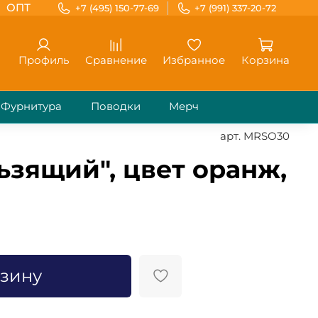
ОПТ
+7 (495) 150-77-69
+7 (991) 337-20-72
Профиль
Сравнение
Избранное
Корзина
Фурнитура
Поводки
Мерч
арт.
MRSO30
ьзящий", цвет оранж,
)
рзину