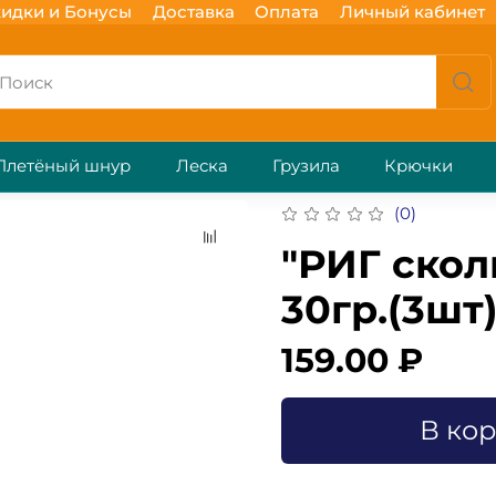
идки и Бонусы
Доставка
Оплата
Личный кабинет
Плетёный шнур
Леска
Грузила
Крючки
(0)
"РИГ скол
30гр.(3шт
159.00 ₽
В ко