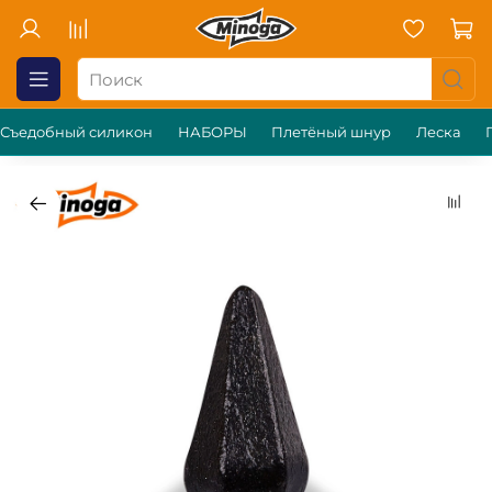
Съедобный силикон
НАБОРЫ
Плетёный шнур
Леска