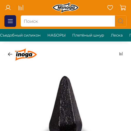
Съедобный силикон
НАБОРЫ
Плетёный шнур
Леска