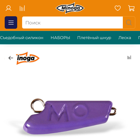
Съедобный силикон
НАБОРЫ
Плетёный шнур
Леска